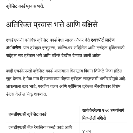
क्रेडिट कार्ड प्रवास भत्ते
.
अतिरिक्त प्रवास भत्ते आणि बक्षिसे
एचडीएफसी मनीबॅक क्रेडिट कार्ड पेक्षा जास्त ऑफर देते
एअरपोर्ट लाउंज
अॅक्सेस
. यात ट्रॅव्हल इन्शुरन्स, कॉन्सिअर सर्व्हिसेस आणि ट्रॅव्हल बुकिंगसाठी
पॉईंट्स सह ट्रॅव्हल भत्ते आणि बक्षिसे देखील देण्यात आली आहेत.
काही एचडीएफसी क्रेडिट कार्ड आपल्याला विनामूल्य विमान तिकिटे किंवा हॉटेल
सूट देतात. हे मेक माय ट्रिपसारख्या मोठ्या ट्रॅव्हल साइट्सशी भागीदारीमुळे आहे.
आपल्याला कार भाडे, परकीय चलन आणि प्रीमियम ट्रॅव्हल मेंबरशिपवर विशेष
डील्स देखील मिळू शकतात.
खर्च केलेल्या १५० रुपयांमागे
एचडीएफसी क्रेडिट कार्ड
मिळालेली बक्षिसे
एचडीएफसी बँक रेगालिया फर्स्ट कार्ड आणि
४ गुण