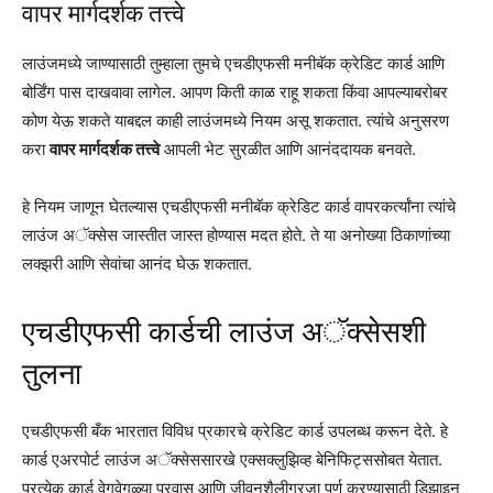
वापर मार्गदर्शक तत्त्वे
लाउंजमध्ये जाण्यासाठी तुम्हाला तुमचे एचडीएफसी मनीबॅक क्रेडिट कार्ड आणि
बोर्डिंग पास दाखवावा लागेल. आपण किती काळ राहू शकता किंवा आपल्याबरोबर
कोण येऊ शकते याबद्दल काही लाउंजमध्ये नियम असू शकतात. त्यांचे अनुसरण
करा
वापर मार्गदर्शक तत्त्वे
आपली भेट सुरळीत आणि आनंददायक बनवते.
हे नियम जाणून घेतल्यास एचडीएफसी मनीबॅक क्रेडिट कार्ड वापरकर्त्यांना त्यांचे
लाउंज अॅक्सेस जास्तीत जास्त होण्यास मदत होते. ते या अनोख्या ठिकाणांच्या
लक्झरी आणि सेवांचा आनंद घेऊ शकतात.
एचडीएफसी कार्डची लाउंज अॅक्सेसशी
तुलना
एचडीएफसी बँक भारतात विविध प्रकारचे क्रेडिट कार्ड उपलब्ध करून देते. हे
कार्ड एअरपोर्ट लाउंज अॅक्सेससारखे एक्सक्लुझिव्ह बेनिफिट्ससोबत येतात.
प्रत्येक कार्ड वेगवेगळ्या प्रवास आणि जीवनशैलीगरजा पूर्ण करण्यासाठी डिझाइन