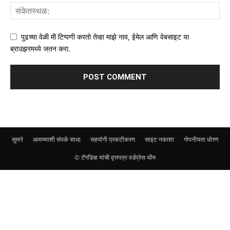
पुढच्या वेळी मी टिप्पणी करतो तेव्हा माझे नाव, ईमेल आणि वेबसाइट या
ब्राउझरमध्ये जतन करा.
सुमारे
आमच्याशी संपर्क साधा
सहयोगी प्रकटीकरण
साइट नकाशा
गोपनीयता धोरण
© टॅगडिव्ह यांची वृत्तपत्र वर्डप्रेस थीम