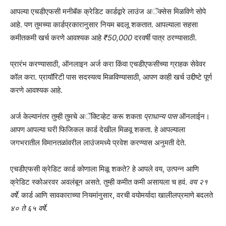
आपल्या एचडीएफसी मनीबॅक क्रेडिट कार्डद्वारे लाउंज अॅक्सेस मिळविणे सोपे
आहे. पण तुमच्या कार्डप्रकारानुसार नियम बदलू शकतात. आपल्याला सहसा
कमीतकमी खर्च करणे आवश्यक आहे
₹50,000
दरवर्षी पात्र ठरण्यासाठी.
प्रारंभ करण्यासाठी, ऑनलाइन अर्ज करा किंवा एचडीएफसीच्या ग्राहक सेवेवर
कॉल करा. प्रायॉरिटी पास सदस्यत्व मिळविण्यासाठी, आपण काही खर्च उद्दीष्टे पूर्ण
करणे आवश्यक आहे.
अर्ज केल्यानंतर तुम्ही तुमचे अॅक्टिव्हेट करू शकता
प्राधान्य पास
ऑनलाईन।
आपण आपल्या घरी फिजिकल कार्ड देखील मिळवू शकता. हे आपल्याला
जगभरातील विमानतळांवरील लाउंजमध्ये प्रवेश करण्यास अनुमती देते.
एचडीएफसी क्रेडिट कार्ड कोणाला मिळू शकते? हे आपले वय, उत्पन्न आणि
क्रेडिट स्कोअरवर अवलंबून असते. तुम्ही कमीत कमी असायला च हवं.
वय २१
वर्षे
. कार्ड आणि सावकाराच्या नियमांनुसार, वरची वयोमर्यादा खालीलप्रमाणे बदलते
४० ते ६५ वर्षे
.