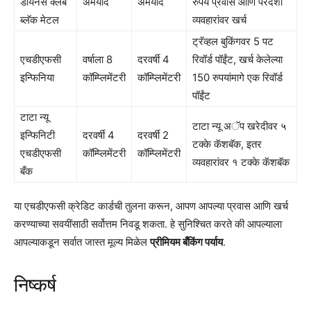
डायनर्स क्लब
अमर्याद
अमर्याद
रुपये प्रवास आणि परदेशी
ब्लॅक मेटल
व्यवहारांवर खर्च
ट्रॅव्हल बुकिंगवर 5 पट
एचडीएफसी
वर्षाला 8
दरवर्षी 4
रिवॉर्ड पॉईंट, खर्च केलेल्या
इन्फिनिया
कॉम्प्लिमेंटरी
कॉम्प्लिमेंटरी
150 रुपयांमागे एक रिवॉर्ड
पॉईंट
टाटा न्यू
टाटा न्यू अॅप खरेदीवर ५
इन्फिनिटी
दरवर्षी 4
दरवर्षी 2
टक्के कॅशबॅक, इतर
एचडीएफसी
कॉम्प्लिमेंटरी
कॉम्प्लिमेंटरी
व्यवहारांवर १ टक्के कॅशबॅक
बँक
या एचडीएफसी क्रेडिट कार्डची तुलना करून, आपण आपल्या प्रवास आणि खर्च
करण्याच्या सवयींसाठी सर्वोत्तम निवडू शकता. हे सुनिश्चित करते की आपल्याला
आपल्याकडून सर्वात जास्त मूल्य मिळेल
प्रीमियम बँकिंग पर्याय
.
निष्कर्ष