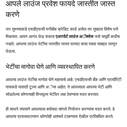
आपले लाउंज प्रवेश फायदे जास्तीत जास्त
Honest
Review)"
करणे
from
www.youtube.com
जर तुमच्याकडे एचडीएफसी मनीबॅक क्रेडिट कार्ड असेल तर तुम्हाला विशेष भत्ते
मिळतात. आपण आनंद घेऊ शकता
एअरपोर्ट लाउंज अॅक्सेस
जसे यापूर्वी कधीच
नव्हते. आपल्या लाउंज भेटींचा जास्तीत जास्त फायदा कसा घ्यावा याबद्दल जाणून
घेऊया.
भेटींचा मागोवा घेणे आणि व्यवस्थापित करणे
आपल्या लाउंज भेटींचा मागोवा घेणे महत्वाचे आहे. एचडीएफसी बँक आणि प्रायॉरिटी
पासकडे यासाठी टूल्स आणि अॅप्स आहेत. ते आपल्याला आपल्या भेटी आणि
सोडलेल्या कोणत्याही विनामूल्य भेटींवर लक्ष ठेवण्यास मदत करतात.
ही साधने तपासणे आपल्याला बर्याचदा चांगले नियोजन करण्यास मदत करते. हे
आपल्या प्रवासादरम्यान कोणतेही आश्चर्य टाळण्यास देखील प्रतिबंधित करते.