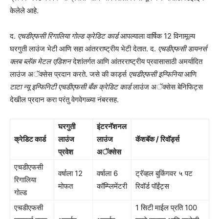
केलेले आहे.
द.
एचडीएफसी रिगालिया गोल्ड क्रेडिट कार्ड
आपल्याला वार्षिक 12 विनामूल्य
घरगुती लाउंज भेटी आणि सहा आंतरराष्ट्रीय भेटी देतात. द.
एचडीएफसी डायनर्स
क्लब ब्लॅक मेटल एडिशन
देशांतर्गत आणि आंतरराष्ट्रीय प्रवासासाठी अमर्यादित
लाउंज अॅक्सेस प्रदान करते. जसे की कार्ड्स
एचडीएफसी इन्फिनिया
आणि
टाटा न्यू इन्फिनिटी एचडीएफसी बँक क्रेडिट कार्ड
लाउंज अॅक्सेस बेनिफिट्स
देखील प्रदान करा परंतु वेगवेगळ्या नंबरसह.
घरगुती
इंटरनॅशनल
क्रेडिट कार्ड
लाउंज
लाउंज
कॅशबॅक / रिवॉर्ड्स
प्रवेश
अॅक्सेस
एचडीएफसी
वर्षाला 12
वर्षाला 6
ट्रॅव्हल बुकिंगवर ५ पट
रिगालिया
मोफत
कॉम्प्लिमेंटरी
रिवॉर्ड पॉईंट्स
गोल्ड
एचडीएफसी
1 सिटी माईल प्रति 100