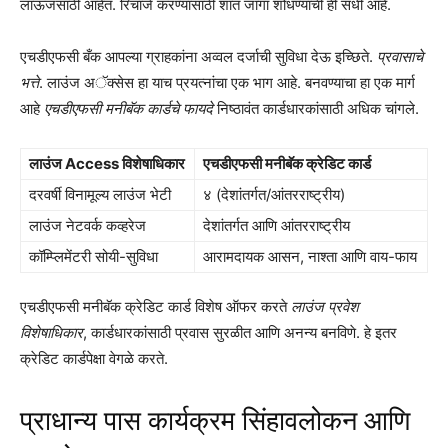
लाऊंजसाठी आहेत. रिचार्ज करण्यासाठी शांत जागा शोधण्याची ही संधी आहे.
एचडीएफसी बँक आपल्या ग्राहकांना अव्वल दर्जाची सुविधा देऊ इच्छिते.
प्रवासाचे
भत्ते
. लाउंज अॅक्सेस हा याच प्रयत्नांचा एक भाग आहे. बनवण्याचा हा एक मार्ग
आहे
एचडीएफसी मनीबॅक कार्डचे फायदे
निष्ठावंत कार्डधारकांसाठी अधिक चांगले.
लाउंज Access विशेषाधिकार
एचडीएफसी मनीबॅक क्रेडिट कार्ड
दरवर्षी विनामूल्य लाउंज भेटी
४ (देशांतर्गत/आंतरराष्ट्रीय)
लाउंज नेटवर्क कव्हरेज
देशांतर्गत आणि आंतरराष्ट्रीय
कॉम्प्लिमेंटरी सोयी-सुविधा
आरामदायक आसन, नाश्ता आणि वाय-फाय
एचडीएफसी मनीबॅक क्रेडिट कार्ड विशेष ऑफर करते
लाउंज प्रवेश
विशेषाधिकार
, कार्डधारकांसाठी प्रवास सुरळीत आणि अनन्य बनविणे. हे इतर
क्रेडिट कार्डपेक्षा वेगळे करते.
प्राधान्य पास कार्यक्रम सिंहावलोकन आणि