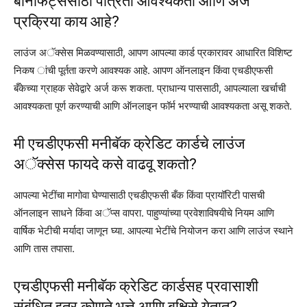
बेनिफिट्ससाठी पात्रता आवश्यकता आणि अर्ज
प्रक्रिया काय आहे?
लाउंज अॅक्सेस मिळवण्यासाठी, आपण आपल्या कार्ड प्रकारावर आधारित विशिष्ट
निकष ांची पूर्तता करणे आवश्यक आहे. आपण ऑनलाइन किंवा एचडीएफसी
बँकेच्या ग्राहक सेवेद्वारे अर्ज करू शकता. प्राधान्य पाससाठी, आपल्याला खर्चाची
आवश्यकता पूर्ण करण्याची आणि ऑनलाइन फॉर्म भरण्याची आवश्यकता असू शकते.
मी एचडीएफसी मनीबॅक क्रेडिट कार्डचे लाउंज
अॅक्सेस फायदे कसे वाढवू शकतो?
आपल्या भेटींचा मागोवा घेण्यासाठी एचडीएफसी बँक किंवा प्रायॉरिटी पासची
ऑनलाइन साधने किंवा अॅप्स वापरा. पाहुण्यांच्या प्रवेशाविषयीचे नियम आणि
वार्षिक भेटीची मर्यादा जाणून घ्या. आपल्या भेटींचे नियोजन करा आणि लाउंज स्थाने
आणि तास तपासा.
एचडीएफसी मनीबॅक क्रेडिट कार्डसह प्रवासाशी
संबंधित इतर कोणते भत्ते आणि बक्षिसे येतात?