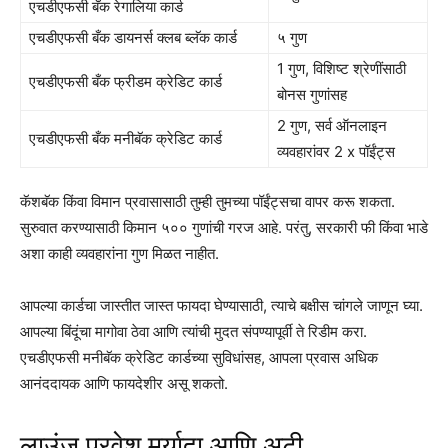
एचडीएफसी बँक रेगालिया कार्ड
एचडीएफसी बँक डायनर्स क्लब ब्लॅक कार्ड
५ गुण
1 गुण, विशिष्ट श्रेणींसाठी
एचडीएफसी बँक फ्रीडम क्रेडिट कार्ड
बोनस गुणांसह
2 गुण, सर्व ऑनलाइन
एचडीएफसी बँक मनीबॅक क्रेडिट कार्ड
व्यवहारांवर 2 x पॉईंट्स
कॅशबॅक किंवा विमान प्रवासासाठी तुम्ही तुमच्या पॉईंट्सचा वापर करू शकता.
सुरुवात करण्यासाठी किमान ५०० गुणांची गरज आहे. परंतु, सरकारी फी किंवा भाडे
अशा काही व्यवहारांना गुण मिळत नाहीत.
आपल्या कार्डचा जास्तीत जास्त फायदा घेण्यासाठी, त्याचे बक्षीस चांगले जाणून घ्या.
आपल्या बिंदूंचा मागोवा ठेवा आणि त्यांची मुदत संपण्यापूर्वी ते रिडीम करा.
एचडीएफसी मनीबॅक क्रेडिट कार्डच्या सुविधांसह, आपला प्रवास अधिक
आनंददायक आणि फायदेशीर असू शकतो.
लाउंज प्रवेश मर्यादा आणि अटी