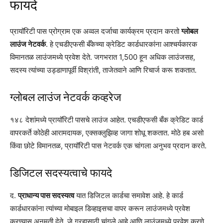
फायदे
प्रायॉरिटी पास प्रोग्राम एक अव्वल दर्जाचा कार्यक्रम प्रदान करतो
ग्लोबल
लाउंज नेटवर्क
. हे एचडीएफसी बँकेच्या क्रेडिट कार्डधारकांना आश्चर्यकारक
विमानतळ लाउंजमध्ये प्रवेश देते. जगभरात 1,500 हून अधिक लाउंजसह,
सदस्य त्यांच्या उड्डाणापूर्वी विश्रांती, ताजेतवाने आणि रिचार्ज करू शकतात.
ग्लोबल लाउंज नेटवर्क कव्हरेज
१४८ देशांमध्ये प्रायॉरिटी पासचे लाउंज आहेत. एचडीएफसी बँक क्रेडिट कार्ड
वापरकर्ते कोठेही आरामदायक, एक्सक्लुझिव्ह जागा शोधू शकतात. मोठे हब असो
किंवा छोटे विमानतळ, प्रायॉरिटी पास नेटवर्क एक चांगला अनुभव प्रदान करते.
डिजिटल सदस्यत्वाचे फायदे
द.
प्राधान्य पास सदस्यत्व
यात डिजिटल कार्डचा समावेश आहे. हे कार्ड
कार्डधारकांना त्यांच्या मोबाइल डिव्हाइसचा वापर करून लाउंजमध्ये प्रवेश
करण्यास अनुमती देते, जे ग्रहासाठी चांगले आहे आणि लाउंजमध्ये प्रवेश करणे